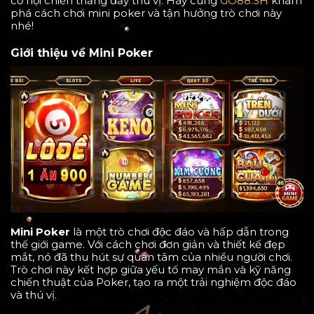
cơ hội chiến thắng đầy thú vị. Hãy cùng
GO88.SH
khám
phá cách chơi mini poker và tận hưởng trò chơi này
nhé!
Giới thiệu về Mini Poker
Mini Poker
là một trò chơi độc đáo và hấp dẫn trong
thế giới game. Với cách chơi đơn giản và thiết kế đẹp
mắt, nó đã thu hút sự quan tâm của nhiều người chơi.
Trò chơi này kết hợp giữa yếu tố may mắn và kỹ năng
chiến thuật của Poker, tạo ra một trải nghiệm độc đáo
và thú vị.