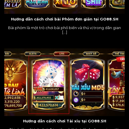
Hướng dẫn cách chơi bài Phỏm đơn giản tại GO88.SH
Bài phỏm là một trò chơi bài phổ biến và thú vị trong dân gian
[...]
Hướng dẫn cách chơi Tài xỉu tại GO88.SH