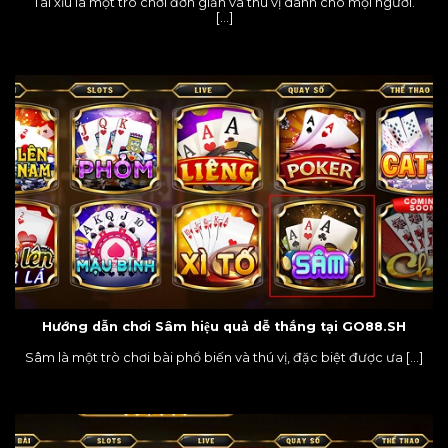
Tài xỉu là một trò chơi đơn giản và thú vị dành cho mọi người.
[...]
Hướng dẫn chơi Sâm hiệu quả dễ thắng tại GO88.SH
Sâm là một trò chơi bài phổ biến và thú vị, đặc biệt được ưa [...]