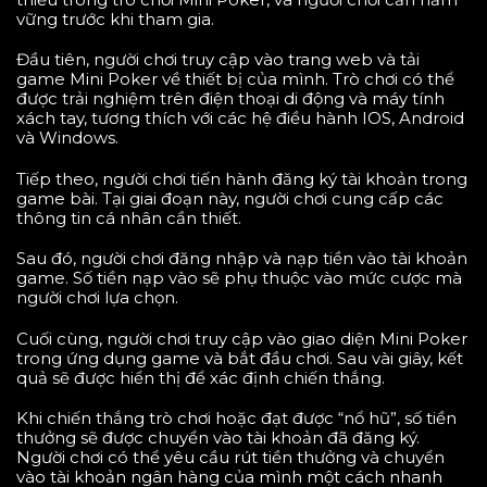
vững trước khi tham gia.
Đầu tiên, người chơi truy cập vào trang web và tải
game Mini Poker về thiết bị của mình. Trò chơi có thể
được trải nghiệm trên điện thoại di động và máy tính
xách tay, tương thích với các hệ điều hành IOS, Android
và Windows.
Tiếp theo, người chơi tiến hành đăng ký tài khoản trong
game bài. Tại giai đoạn này, người chơi cung cấp các
thông tin cá nhân cần thiết.
Sau đó, người chơi đăng nhập và nạp tiền vào tài khoản
game. Số tiền nạp vào sẽ phụ thuộc vào mức cược mà
người chơi lựa chọn.
Cuối cùng, người chơi truy cập vào giao diện Mini Poker
trong ứng dụng game và bắt đầu chơi. Sau vài giây, kết
quả sẽ được hiển thị để xác định chiến thắng.
Khi chiến thắng trò chơi hoặc đạt được “nổ hũ”, số tiền
thưởng sẽ được chuyển vào tài khoản đã đăng ký.
Người chơi có thể yêu cầu rút tiền thưởng và chuyển
vào tài khoản ngân hàng của mình một cách nhanh